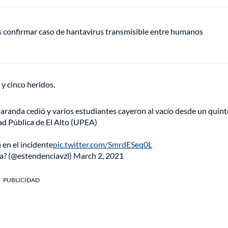
s confirmar caso de hantavirus transmisible entre humanos
 y cinco heridos.
anda cedió y varios estudiantes cayeron al vacío desde un quint
ad Pública de El Alto (UPEA)
 en el incidente
pic.twitter.com/SmrdESeq0L
a? (@estendenciavzl)
March 2, 2021
PUBLICIDAD