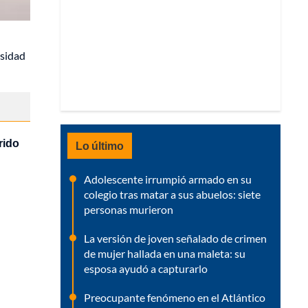
rsidad
rido
Lo último
Adolescente irrumpió armado en su
colegio tras matar a sus abuelos: siete
personas murieron
La versión de joven señalado de crimen
de mujer hallada en una maleta: su
esposa ayudó a capturarlo
Preocupante fenómeno en el Atlántico