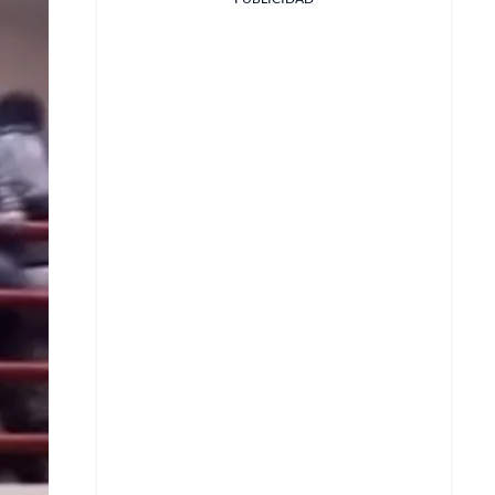
Facebook
X
Whatsapp
Copiar enlace
Telegram
LinkedIn