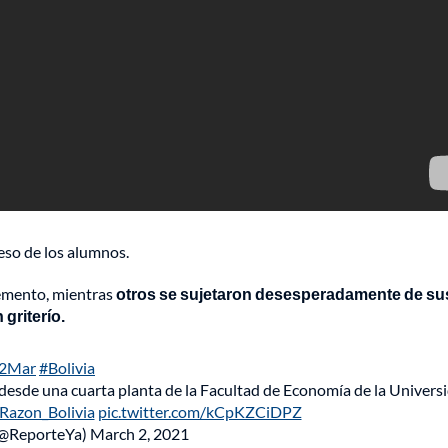
eso de los alumnos.
cemento, mientras
otros se sujetaron desesperadamente de su
griterío.
2Mar
#Bolivia
r desde una cuarta planta de la Facultad de Economía de la Univers
Razon_Bolivia
pic.twitter.com/kCpKZCiDPZ
(@ReporteYa)
March 2, 2021