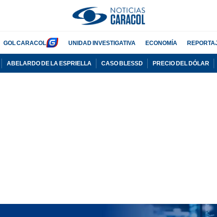
GOL CARACOL
UNIDAD INVESTIGATIVA
ECONOMÍA
REPORTA
ABELARDO DE LA ESPRIELLA
CASO BLESSD
PRECIO DEL DÓLAR
PUBLICIDAD