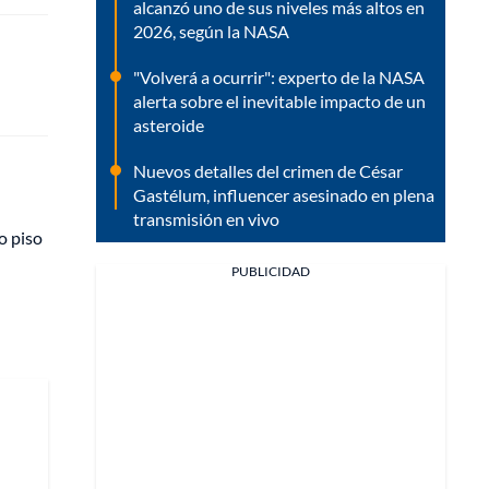
alcanzó uno de sus niveles más altos en
2026, según la NASA
"Volverá a ocurrir": experto de la NASA
alerta sobre el inevitable impacto de un
asteroide
Nuevos detalles del crimen de César
Gastélum, influencer asesinado en plena
transmisión en vivo
o piso
PUBLICIDAD