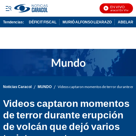
EN VIVO
Noticias Caracol En Vivo
Tendencias:
DÉFICIT FISCAL
MURIÓ ALFONSO LIZARAZO
ABELARDO
PUBLICIDAD
/
/
Noticias Caracol
MUNDO
Videos captaron momentos de terror durante erup
Videos captaron momentos
de terror durante erupción
de volcán que dejó varios