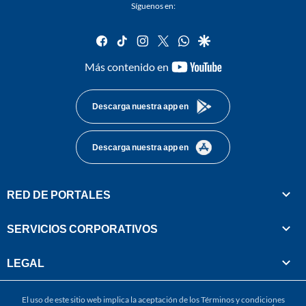
Síguenos en:
facebook
tiktok
instagram
twitter
whatsapp
google
youtube-
Más contenido en
footer
Descarga nuestra app en
Descarga nuestra app en
RED DE PORTALES
SERVICIOS CORPORATIVOS
LEGAL
El uso de este sitio web implica la aceptación de los
Términos y condiciones