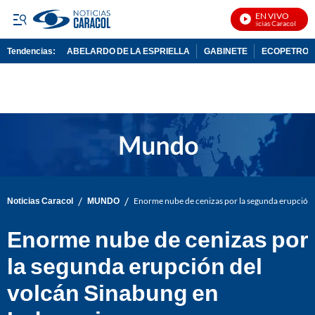
EN VIVO
Noticias Caracol En Vi
Tendencias:
ABELARDO DE LA ESPRIELLA
GABINETE
ECOPETROL
PUBLICIDAD
/
/
Noticias Caracol
MUNDO
Enorme nube de cenizas por la segunda erupción 
Enorme nube de cenizas por
la segunda erupción del
volcán Sinabung en