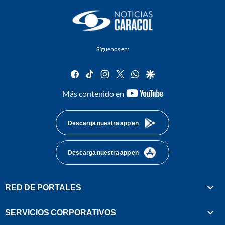
Síguenos en:
facebook
tiktok
instagram
twitter
whatsapp
google
youtube-
Más contenido en
footer
Descarga nuestra app en
Descarga nuestra app en
RED DE PORTALES
SERVICIOS CORPORATIVOS