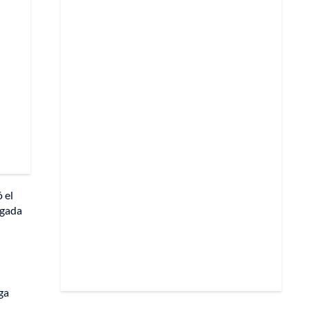
ó el
rgada
ga