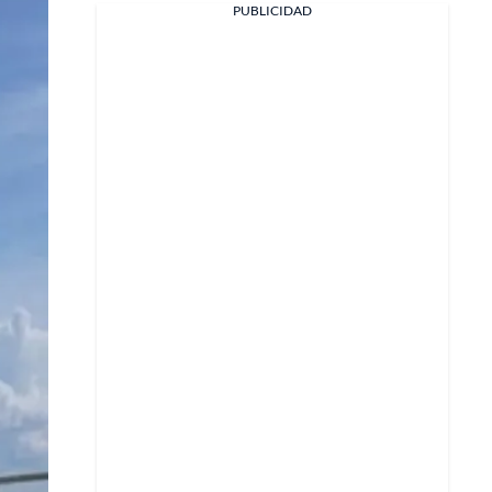
PUBLICIDAD
Facebook
X
Whatsapp
Copiar enlace
Telegram
LinkedIn