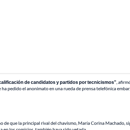
calificación de candidatos y partidos por tecnicismos"
, afirm
e ha pedido el anonimato en una rueda de prensa telefónica emba
o de que la principal rival del chavismo, María Corina Machado, si
la en los comicios, también haya sido vetada.