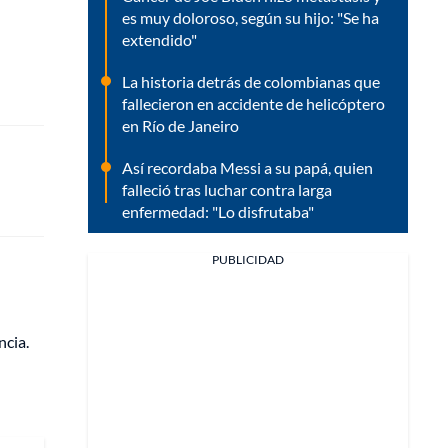
es muy doloroso, según su hijo: "Se ha
extendido"
La historia detrás de colombianas que
fallecieron en accidente de helicóptero
en Río de Janeiro
Así recordaba Messi a su papá, quien
falleció tras luchar contra larga
enfermedad: "Lo disfrutaba"
PUBLICIDAD
ncia.