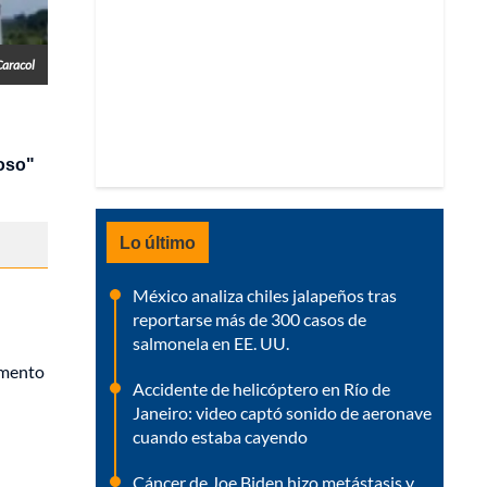
Caracol
oso"
Lo último
México analiza chiles jalapeños tras
reportarse más de 300 casos de
salmonela en EE. UU.
amento
Accidente de helicóptero en Río de
Janeiro: video captó sonido de aeronave
cuando estaba cayendo
Cáncer de Joe Biden hizo metástasis y