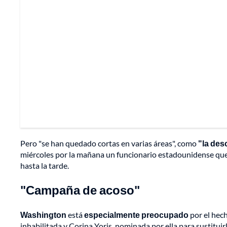
Pero "se han quedado cortas en varias áreas", como
"la des
miércoles por la mañana un funcionario estadounidense qu
hasta la tarde.
"Campaña de acoso"
Washington
está
especialmente preocupado
por el hech
inhabilitada y Corina Yoris, nominada por ella para sustituir