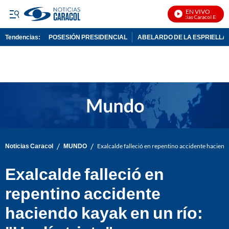
EN VIVO
Noticias Caracol En Vivo
Tendencias:
POSESIÓN PRESIDENCIAL
ABELARDO DE LA ESPRIELLA
PUBLICIDAD
/
/
Noticias Caracol
MUNDO
Exalcalde falleció en repentino accidente haciendo
Exalcalde falleció en
repentino accidente
haciendo kayak en un río: