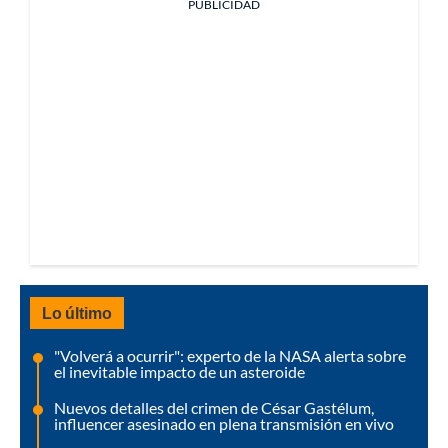
PUBLICIDAD
Lo último
"Volverá a ocurrir": experto de la NASA alerta sobre
el inevitable impacto de un asteroide
Nuevos detalles del crimen de César Gastélum,
influencer asesinado en plena transmisión en vivo