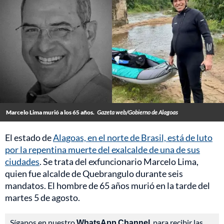
Marcelo Lima murió a los 65 años.
Gazeta web/Gobierno de Alagoas
El estado de
Alagoas, en el norte de Brasil, está de luto
por la repentina muerte del exalcalde de una de sus
ciudades
. Se trata del exfuncionario Marcelo Lima,
quien fue alcalde de Quebrangulo durante seis
mandatos. El hombre de 65 años murió en la tarde del
martes 5 de agosto.
Síganos en nuestro
WhatsApp Channel
, para recibir las