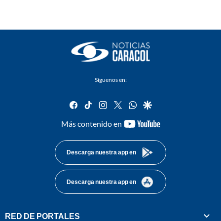
Síguenos en:
facebook
tiktok
instagram
twitter
whatsapp
google
youtube-
Más contenido en
footer
Descarga nuestra app en
Descarga nuestra app en
RED DE PORTALES