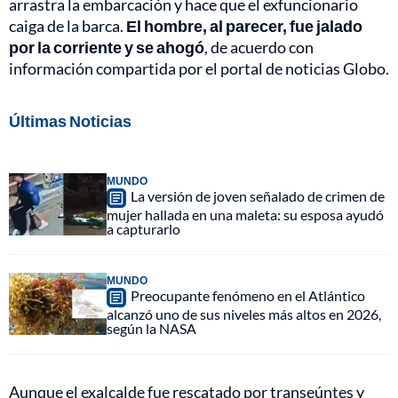
arrastra la embarcación y hace que el exfuncionario
caiga de la barca.
El hombre, al parecer, fue jalado
por la corriente y se ahogó
, de acuerdo con
información compartida por el portal de noticias Globo.
Últimas Noticias
MUNDO
La versión de joven señalado de crimen de
mujer hallada en una maleta: su esposa ayudó
a capturarlo
MUNDO
Preocupante fenómeno en el Atlántico
alcanzó uno de sus niveles más altos en 2026,
según la NASA
Aunque el exalcalde fue rescatado por transeúntes y