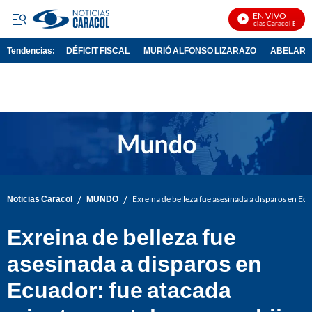
EN VIVO
Noticias Caracol En Vivo
Tendencias:
DÉFICIT FISCAL
MURIÓ ALFONSO LIZARAZO
ABELARDO
PUBLICIDAD
/
/
Noticias Caracol
MUNDO
Exreina de belleza fue asesinada a disparos en Ecu
Exreina de belleza fue
asesinada a disparos en
Ecuador: fue atacada