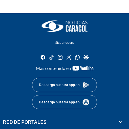
Síguenos en:
facebook
tiktok
instagram
twitter
whatsapp
google
youtube-
Más contenido en
footer
Descarga nuestra app en
Descarga nuestra app en
RED DE PORTALES