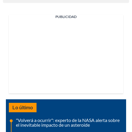
PUBLICIDAD
Lo último
"Volverá a ocurrir": experto de la NASA alerta sobre
el inevitable impacto de un asteroide