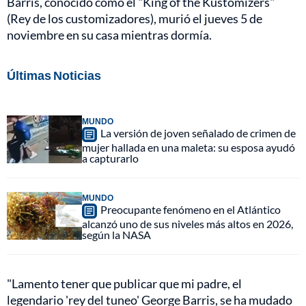
Barris, conocido como el "King of the Kustomizers"
(Rey de los customizadores), murió el jueves 5 de
noviembre en su casa mientras dormía.
Últimas Noticias
MUNDO
La versión de joven señalado de crimen de
mujer hallada en una maleta: su esposa ayudó
a capturarlo
MUNDO
Preocupante fenómeno en el Atlántico
alcanzó uno de sus niveles más altos en 2026,
según la NASA
"Lamento tener que publicar que mi padre, el
legendario 'rey del tuneo' George Barris, se ha mudado