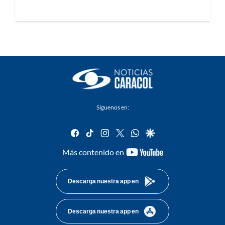
Síguenos en:
facebook
tiktok
instagram
twitter
whatsapp
google
youtube-
Más contenido en
footer
Descarga nuestra app en
Descarga nuestra app en