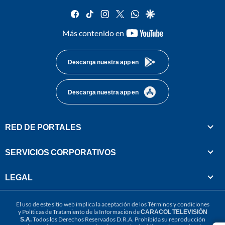
facebook
tiktok
instagram
twitter
whatsapp
google
youtube-
Más contenido en
footer
Descarga nuestra app en
Descarga nuestra app en
RED DE PORTALES
SERVICIOS CORPORATIVOS
LEGAL
El uso de este sitio web implica la aceptación de los
Términos y condiciones
y
Políticas de Tratamiento de la Información
de
CARACOL TELEVISIÓN
S.A.
Todos los Derechos Reservados D.R.A. Prohibida su reproducción