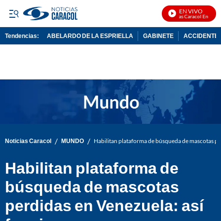
EN VIVO
Noticias Caracol En Vivo
Tendencias:
ABELARDO DE LA ESPRIELLA
GABINETE
ACCIDENTE 
PUBLICIDAD
/
/
Noticias Caracol
MUNDO
Habilitan plataforma de búsqueda de mascotas per
Habilitan plataforma de
búsqueda de mascotas
perdidas en Venezuela: así