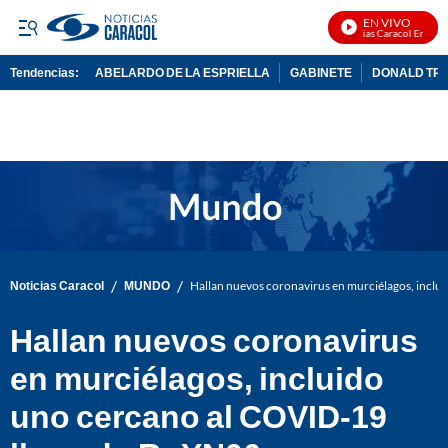
EN VIVO
Noticias Caracol En Vivo
Tendencias:
ABELARDO DE LA ESPRIELLA
GABINETE
DONALD TR
PUBLICIDAD
/
/
Noticias Caracol
MUNDO
Hallan nuevos coronavirus en murciélagos, incl
Hallan nuevos coronavirus
en murciélagos, incluido
uno cercano al COVID-19