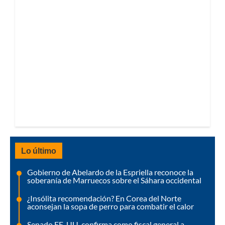
Lo último
Gobierno de Abelardo de la Espriella reconoce la
soberanía de Marruecos sobre el Sáhara occidental
¿Insólita recomendación? En Corea del Norte
aconsejan la sopa de perro para combatir el calor
Senado EE. UU. confirma como fiscal general a