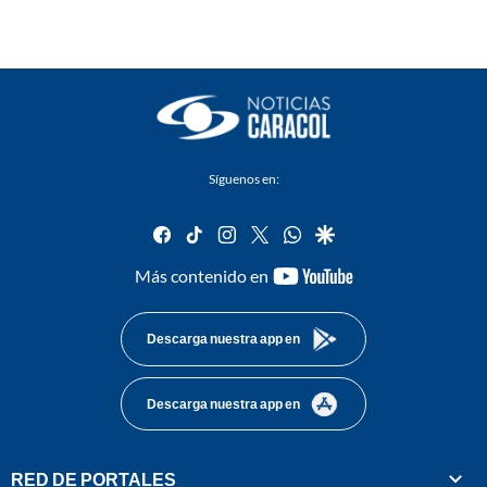
Síguenos en:
facebook
tiktok
instagram
twitter
whatsapp
google
youtube-
Más contenido en
footer
Descarga nuestra app en
Descarga nuestra app en
RED DE PORTALES