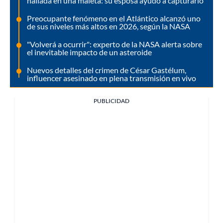
hallada en una maleta: su esposa ayudó a capturarlo
Preocupante fenómeno en el Atlántico alcanzó uno
de sus niveles más altos en 2026, según la NASA
"Volverá a ocurrir": experto de la NASA alerta sobre
el inevitable impacto de un asteroide
Nuevos detalles del crimen de César Gastélum,
influencer asesinado en plena transmisión en vivo
PUBLICIDAD