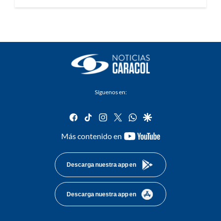
Síguenos en:
facebook
tiktok
instagram
twitter
whatsapp
google
youtube-
Más contenido en
footer
Descarga nuestra app en
Descarga nuestra app en