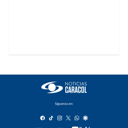
Síguenos en:
facebook
tiktok
instagram
twitter
whatsapp
google