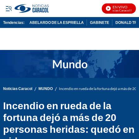
EN VIVO
Noticias Caracol En Viv
Tendencias:
ABELARDO DE LA ESPRIELLA
GABINETE
DONALD TR
PUBLICIDAD
/
/
Noticias Caracol
MUNDO
Incendio en rueda de la fortuna dejó a más de 20 
Incendio en rueda de la
fortuna dejó a más de 20
personas heridas: quedó en