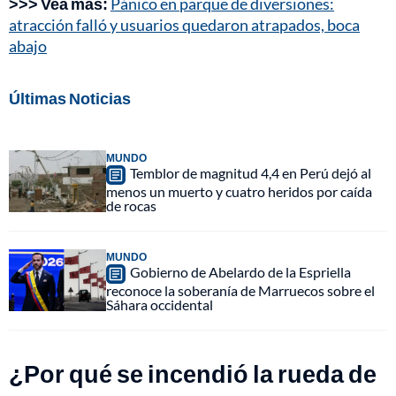
>>> Vea más:
Pánico en parque de diversiones:
atracción falló y usuarios quedaron atrapados, boca
abajo
Últimas Noticias
MUNDO
Temblor de magnitud 4,4 en Perú dejó al
menos un muerto y cuatro heridos por caída
de rocas
MUNDO
Gobierno de Abelardo de la Espriella
reconoce la soberanía de Marruecos sobre el
Sáhara occidental
¿Por qué se incendió la rueda de