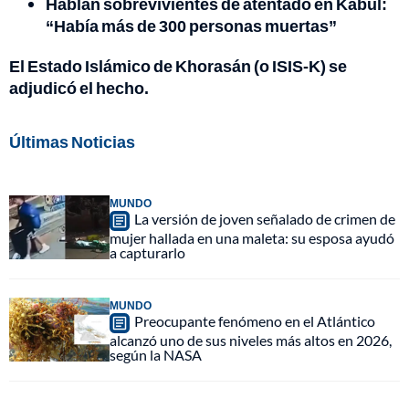
Hablan sobrevivientes de atentado en Kabul:
“Había más de 300 personas muertas”
El Estado Islámico de Khorasán (o ISIS-K) se
adjudicó el hecho.
Últimas Noticias
MUNDO
La versión de joven señalado de crimen de
mujer hallada en una maleta: su esposa ayudó
a capturarlo
MUNDO
Preocupante fenómeno en el Atlántico
alcanzó uno de sus niveles más altos en 2026,
según la NASA