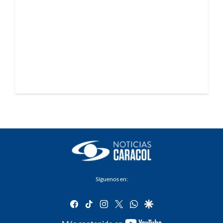
Síguenos en:
facebook
tiktok
instagram
twitter
whatsapp
google
youtube-