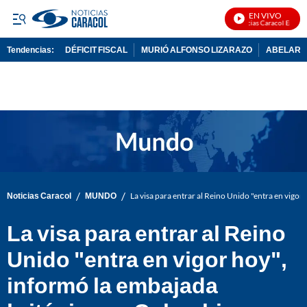
EN VIVO
Noticias Caracol En Vivo
Tendencias:
DÉFICIT FISCAL
MURIÓ ALFONSO LIZARAZO
ABELARDO
PUBLICIDAD
/
/
Noticias Caracol
MUNDO
La visa para entrar al Reino Unido "entra en vigo
La visa para entrar al Reino
Unido "entra en vigor hoy",
informó la embajada