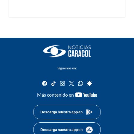
Síguenos en:
facebook
tiktok
instagram
twitter
whatsapp
google
youtube-
Más contenido en
footer
Descarga nuestra app en
Descarga nuestra app en