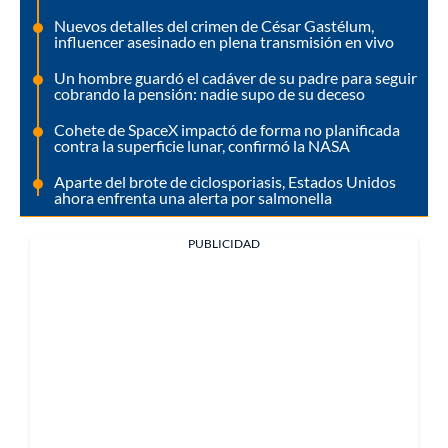
Nuevos detalles del crimen de César Gastélum,
influencer asesinado en plena transmisión en vivo
Un hombre guardó el cadáver de su padre para seguir
cobrando la pensión: nadie supo de su deceso
Cohete de SpaceX impactó de forma no planificada
contra la superficie lunar, confirmó la NASA
Aparte del brote de ciclosporiasis, Estados Unidos
ahora enfrenta una alerta por salmonella
PUBLICIDAD