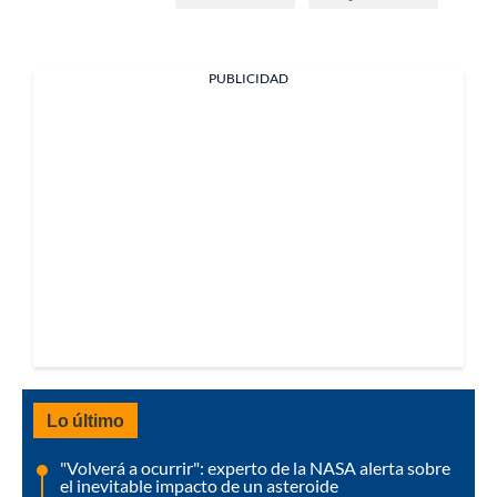
PUBLICIDAD
Lo último
"Volverá a ocurrir": experto de la NASA alerta sobre
el inevitable impacto de un asteroide