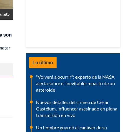
a.mako
a son
 matar
Lo último
"Volverá a ocurrir": experto de la NASA
alerta sobre el inevitable impacto de un
asteroide
Nuevos detalles del crimen de César
Gastélum, influencer asesinado en plena
transmisión en vivo
Un hombre guardó el cadáver de su