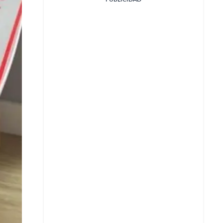
Facebook
X
Whatsapp
Copiar enlace
Telegram
LinkedIn