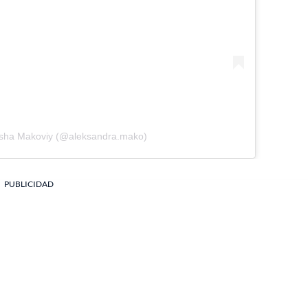
asha Makoviy (@aleksandra.mako)
PUBLICIDAD