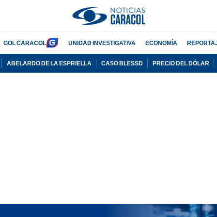
GOL CARACOL
UNIDAD INVESTIGATIVA
ECONOMÍA
REPORTA
ABELARDO DE LA ESPRIELLA
CASO BLESSD
PRECIO DEL DÓLAR
PUBLICIDAD