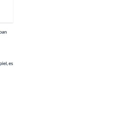
aban
iel, es