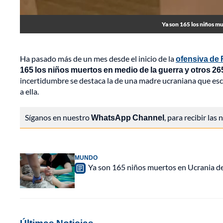
Ya son 165 los niños m
Ha pasado más de un mes desde el inicio de la
ofensiva de 
165 los niños muertos en medio de la guerra y otros 26
incertidumbre se destaca la de una madre ucraniana que escri
a ella.
Síganos en nuestro
WhatsApp Channel
, para recibir las
MUNDO
Ya son 165 niños muertos en Ucrania des
Últimas Noticias