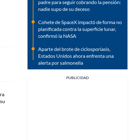
padre para seguir cobrando la pensión:
nadie supo de su deceso
Cohete de SpaceX impactó de forma no
planificada contra la superficie lunar,
confirmó la NASA
Aparte del brote de ciclosporiasis,
Estados Unidos ahora enfrenta una
alerta por salmonella
PUBLICIDAD
ra
 su