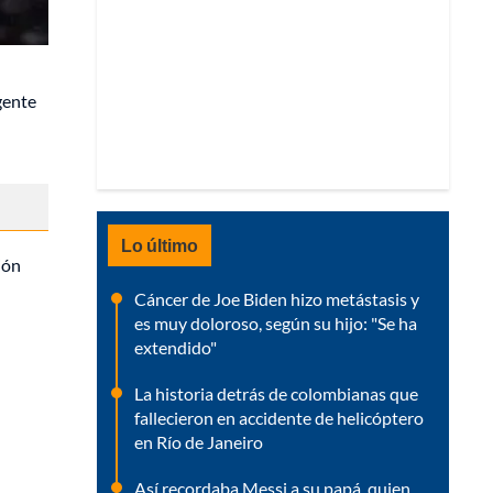
igente
Lo último
ión
Cáncer de Joe Biden hizo metástasis y
es muy doloroso, según su hijo: "Se ha
extendido"
La historia detrás de colombianas que
fallecieron en accidente de helicóptero
en Río de Janeiro
Así recordaba Messi a su papá, quien