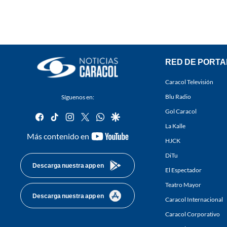
RED DE PORTA
Caracol Televisión
Blu Radio
Síguenos en:
Gol Caracol
facebook
tiktok
instagram
twitter
whatsapp
google
La Kalle
youtube-
Más contenido en
HJCK
footer
DiTu
Descarga nuestra app en
El Espectador
Teatro Mayor
Descarga nuestra app en
Caracol Internacional
Caracol Corporativo