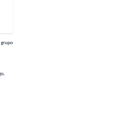
l grupo
go,