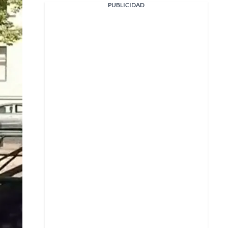
PUBLICIDAD
Facebook
X
Whatsapp
Copiar enlace
Telegram
LinkedIn