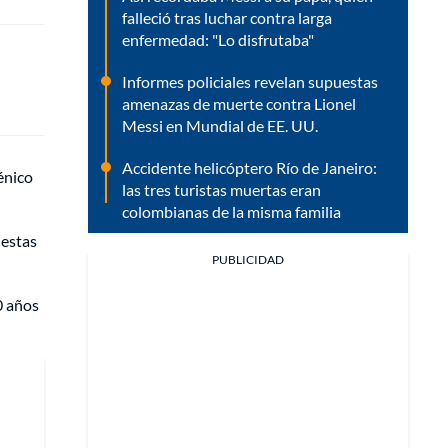
falleció tras luchar contra larga
enfermedad: "Lo disfrutaba"
Informes policiales revelan supuestas
amenazas de muerte contra Lionel
Messi en Mundial de EE. UU.
Accidente helicóptero Río de Janeiro:
énico
las tres turistas muertas eran
colombianas de la misma familia
uestas
PUBLICIDAD
0 años