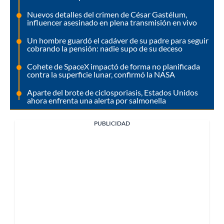
Nuevos detalles del crimen de César Gastélum,
influencer asesinado en plena transmisión en vivo
Un hombre guardó el cadáver de su padre para seguir
cobrando la pensión: nadie supo de su deceso
Cohete de SpaceX impactó de forma no planificada
contra la superficie lunar, confirmó la NASA
Aparte del brote de ciclosporiasis, Estados Unidos
ahora enfrenta una alerta por salmonella
PUBLICIDAD