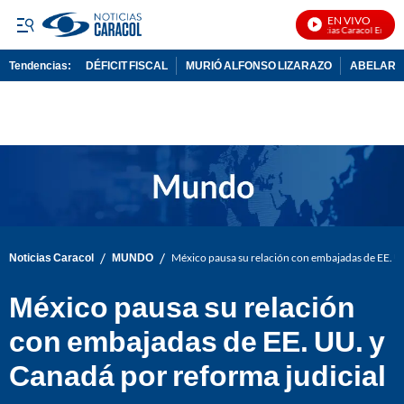
EN VIVO
Noticias Caracol En Vivo
Tendencias:
DÉFICIT FISCAL
MURIÓ ALFONSO LIZARAZO
ABELARDO
PUBLICIDAD
/
/
Noticias Caracol
MUNDO
México pausa su relación con embajadas de EE. UU
México pausa su relación
con embajadas de EE. UU. y
Canadá por reforma judicial