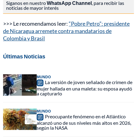
Síganos en nuestro
WhatsApp Channel
, para recibir las
noticias de mayor interés
>>> Le recomendamos leer:
“Pobre Petro”: presidente
de Nicaragua arremete contra mandatarios de
Colombia y Brasil
Últimas Noticias
MUNDO
La versión de joven señalado de crimen de
mujer hallada en una maleta: su esposa ayudó
a capturarlo
MUNDO
Preocupante fenómeno en el Atlántico
alcanzó uno de sus niveles más altos en 2026,
según la NASA