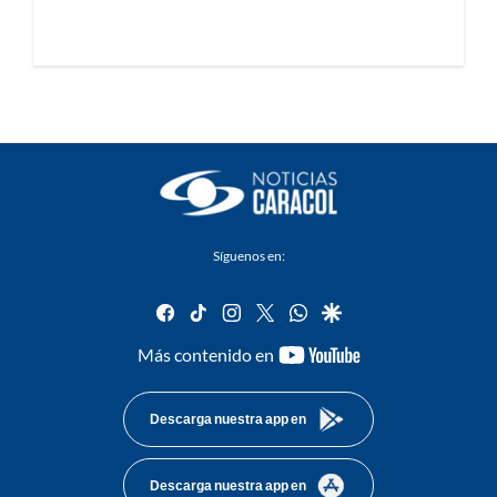
Síguenos en:
facebook
tiktok
instagram
twitter
whatsapp
google
youtube-
Más contenido en
footer
Descarga nuestra app en
Descarga nuestra app en