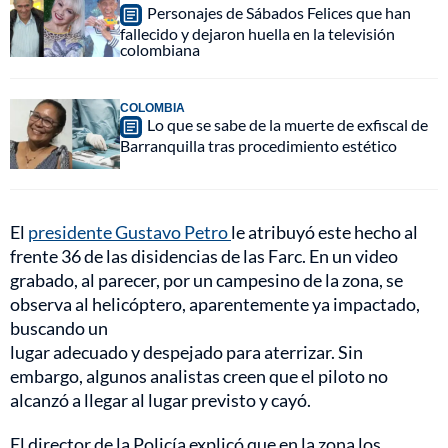
Personajes de Sábados Felices que han
fallecido y dejaron huella en la televisión
colombiana
COLOMBIA
Lo que se sabe de la muerte de exfiscal de
Barranquilla tras procedimiento estético
El
presidente Gustavo Petro
le atribuyó este hecho al
frente 36 de las disidencias de las Farc. En un video
grabado, al parecer, por un campesino de la zona, se
observa al helicóptero, aparentemente ya impactado,
buscando un
lugar adecuado y despejado para aterrizar. Sin
embargo, algunos analistas creen que el piloto no
alcanzó a llegar al lugar previsto y cayó.
El director de la Policía explicó que en la zona los