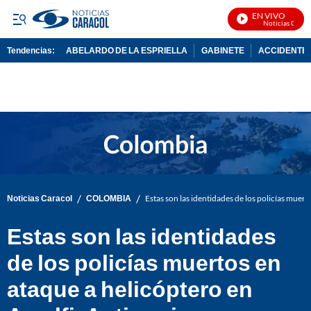
EN VIVO
Noticias Caracol
Tendencias:
ABELARDO DE LA ESPRIELLA
GABINETE
ACCIDENTE 
PUBLICIDAD
/
/
Noticias Caracol
COLOMBIA
Estas son las identidades de los policías muer
Estas son las identidades
de los policías muertos en
ataque a helicóptero en