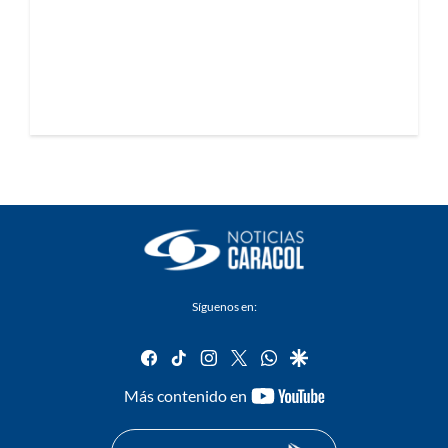
Síguenos en:
facebook
tiktok
instagram
twitter
whatsapp
google
youtube-
Más contenido en
footer