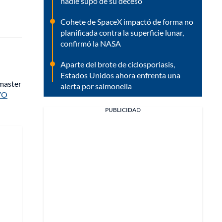
nadie supo de su deceso
Cohete de SpaceX impactó de forma no
planificada contra la superficie lunar,
confirmó la NASA
Aparte del brote de ciclosporiasis,
Estados Unidos ahora enfrenta una
master
alerta por salmonella
VO
PUBLICIDAD