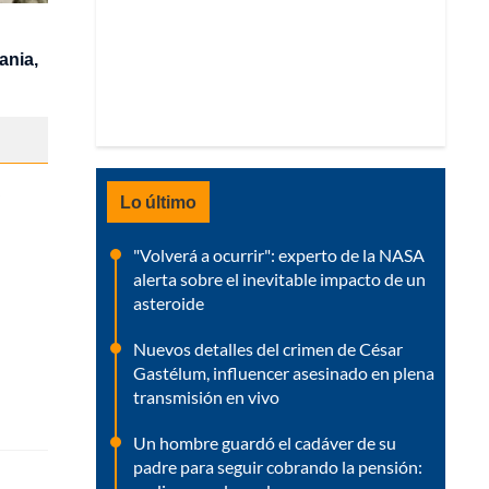
ania,
Lo último
"Volverá a ocurrir": experto de la NASA
alerta sobre el inevitable impacto de un
asteroide
Nuevos detalles del crimen de César
Gastélum, influencer asesinado en plena
transmisión en vivo
Un hombre guardó el cadáver de su
padre para seguir cobrando la pensión: