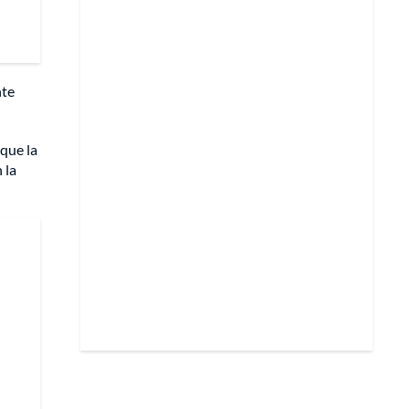
nte
 que la
 la