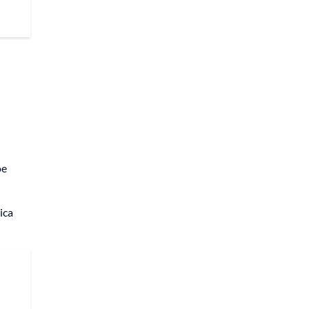
oe
ica