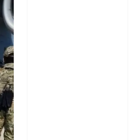
X
Whatsapp
Copiar enlace
Telegram
LinkedIn