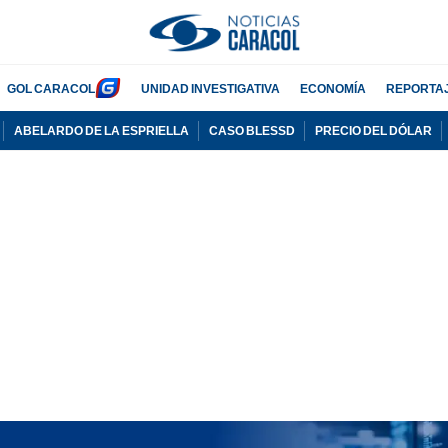
GOL CARACOL
UNIDAD INVESTIGATIVA
ECONOMÍA
REPORTA
ABELARDO DE LA ESPRIELLA
CASO BLESSD
PRECIO DEL DÓLAR
PUBLICIDAD