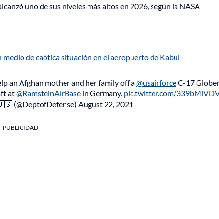
lcanzó uno de sus niveles más altos en 2026, según la NASA
 medio de caótica situación en el aeropuerto de Kabul
lp an Afghan mother and her family off a
@usairforce
C-17 Globe
ft at
@RamsteinAirBase
in Germany.
pic.twitter.com/339bMiVD
🇺🇸 (@DeptofDefense)
August 22, 2021
PUBLICIDAD