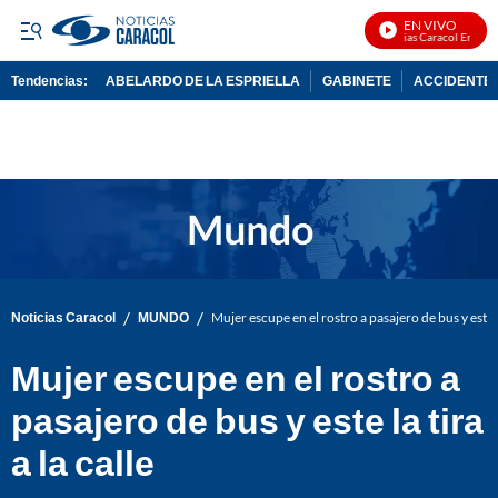
EN VIVO
Noticias Caracol En Vivo
Tendencias:
ABELARDO DE LA ESPRIELLA
GABINETE
ACCIDENTE 
PUBLICIDAD
/
/
Noticias Caracol
MUNDO
Mujer escupe en el rostro a pasajero de bus y este la
Mujer escupe en el rostro a
pasajero de bus y este la tira
a la calle