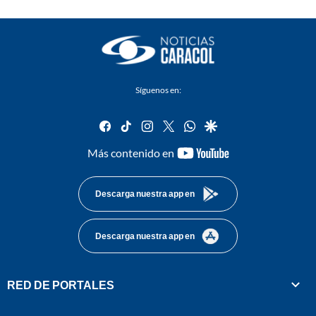
Síguenos en:
facebook
tiktok
instagram
twitter
whatsapp
google
youtube-
Más contenido en
footer
Descarga nuestra app en
Descarga nuestra app en
RED DE PORTALES