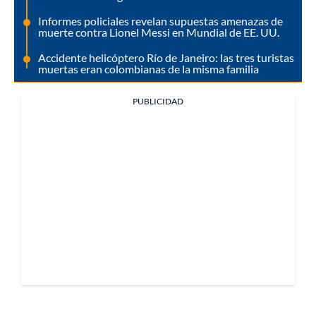
Informes policiales revelan supuestas amenazas de
muerte contra Lionel Messi en Mundial de EE. UU.
Accidente helicóptero Río de Janeiro: las tres turistas
muertas eran colombianas de la misma familia
PUBLICIDAD