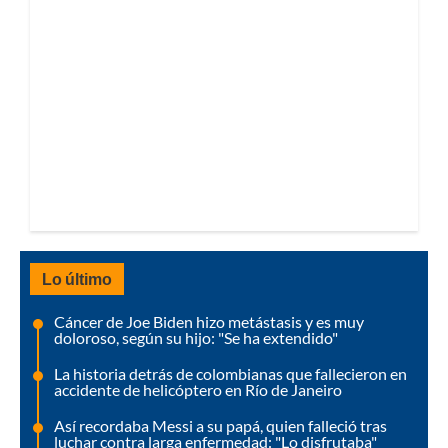
Lo último
Cáncer de Joe Biden hizo metástasis y es muy
doloroso, según su hijo: "Se ha extendido"
La historia detrás de colombianas que fallecieron en
accidente de helicóptero en Río de Janeiro
Así recordaba Messi a su papá, quien falleció tras
luchar contra larga enfermedad: "Lo disfrutaba"