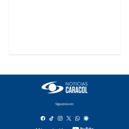
Síguenos en:
facebook
tiktok
instagram
twitter
whatsapp
google
youtube-