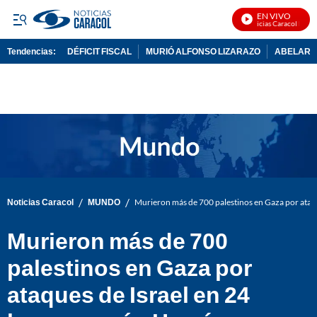
EN VIVO
Noticias Caracol En Viv
Tendencias:
DÉFICIT FISCAL
MURIÓ ALFONSO LIZARAZO
ABELARDO
PUBLICIDAD
/
/
Noticias Caracol
MUNDO
Murieron más de 700 palestinos en Gaza por ataq
Murieron más de 700
palestinos en Gaza por
ataques de Israel en 24