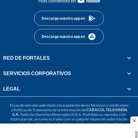
Más contenido en
footer
Descarga nuestra app en
Descarga nuestra app en
RED DE PORTALES
SERVICIOS CORPORATIVOS
LEGAL
El uso de este sitio web implica la aceptación de los
Términos y condiciones
y
Políticas de Tratamiento de la Información
de
CARACOL TELEVISIÓN
S.A.
Todos los Derechos Reservados D.R.A. Prohibida su reproducción
total o parcial, así como su traducción a cualquier idioma sin autorización
cl
escrita de su titular. Reproduction in whole or in part, or translation
without written permission is prohibited. All rights reserved 2025.