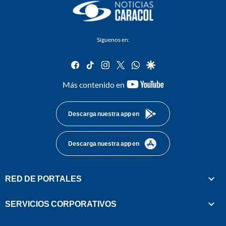
Síguenos en:
facebook
tiktok
instagram
twitter
whatsapp
google
youtube-
Más contenido en
footer
Descarga nuestra app en
Descarga nuestra app en
RED DE PORTALES
SERVICIOS CORPORATIVOS