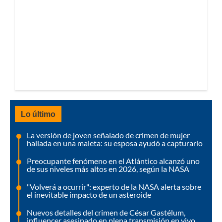
Lo último
La versión de joven señalado de crimen de mujer
hallada en una maleta: su esposa ayudó a capturarlo
Preocupante fenómeno en el Atlántico alcanzó uno
de sus niveles más altos en 2026, según la NASA
"Volverá a ocurrir": experto de la NASA alerta sobre
el inevitable impacto de un asteroide
Nuevos detalles del crimen de César Gastélum,
influencer asesinado en plena transmisión en vivo