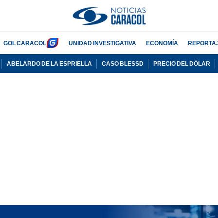
GOL CARACOL
UNIDAD INVESTIGATIVA
ECONOMÍA
REPORTA
ABELARDO DE LA ESPRIELLA
CASO BLESSD
PRECIO DEL DÓLAR
PUBLICIDAD