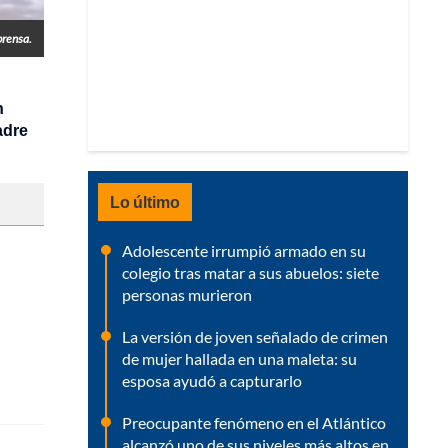
prensa.
n
adre
Lo último
Adolescente irrumpió armado en su
colegio tras matar a sus abuelos: siete
personas murieron
La versión de joven señalado de crimen
de mujer hallada en una maleta: su
esposa ayudó a capturarlo
Preocupante fenómeno en el Atlántico
alcanzó uno de sus niveles más altos en