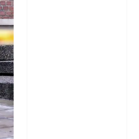
Facebook
X
Whatsapp
Copiar enlace
Telegram
LinkedIn