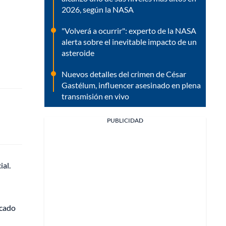
2026, según la NASA
"Volverá a ocurrir": experto de la NASA
alerta sobre el inevitable impacto de un
asteroide
Nuevos detalles del crimen de César
Gastélum, influencer asesinado en plena
transmisión en vivo
PUBLICIDAD
ial.
rcado