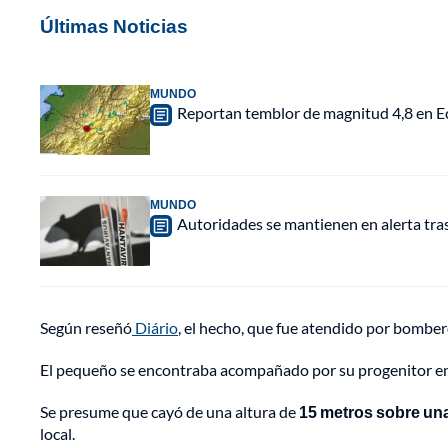
Últimas Noticias
MUNDO
Reportan temblor de magnitud 4,8 en Ec
MUNDO
Autoridades se mantienen en alerta tra
Según reseñó
Diário
, el hecho, que fue atendido por bombero
El pequeño se encontraba acompañado por su progenitor en el
Se presume que cayó de una altura de
15 metros sobre una
local.