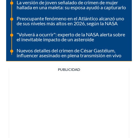
La versión de joven señalado de crimen de mujer
hallada en una maleta: su esposa ayudó a capturarlo
Preocupante fenómeno en el Atlántico alcanzó uno
de sus niveles más altos en 2026, según la NASA
"Volverá a ocurrir": experto de la NASA alerta sobre
el inevitable impacto de un asteroide
Nuevos detalles del crimen de César Gastélum,
influencer asesinado en plena transmisión en vivo
PUBLICIDAD