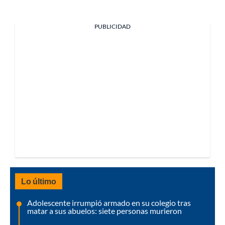
PUBLICIDAD
Lo último
Adolescente irrumpió armado en su colegio tras
matar a sus abuelos: siete personas murieron