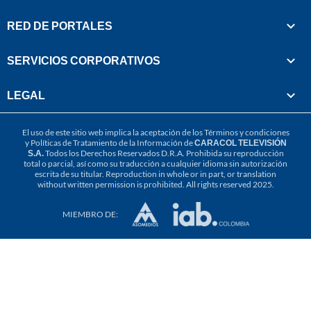
RED DE PORTALES
SERVICIOS CORPORATIVOS
LEGAL
El uso de este sitio web implica la aceptación de los
Términos y condiciones
y
Políticas de Tratamiento de la Información
de
CARACOL TELEVISIÓN
S.A.
Todos los Derechos Reservados D.R.A. Prohibida su reproducción
total o parcial, así como su traducción a cualquier idioma sin autorización
escrita de su titular. Reproduction in whole or in part, or translation
without written permission is prohibited. All rights reserved 2025.
MIEMBRO DE: