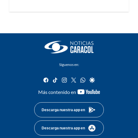
Síguenos en:
facebook
tiktok
instagram
twitter
whatsapp
google
youtube-
Más contenido en
footer
Descarga nuestra app en
Descarga nuestra app en