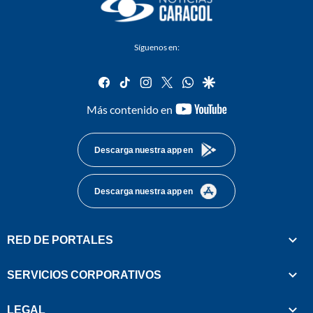
Síguenos en:
facebook
tiktok
instagram
twitter
whatsapp
google
youtube-
Más contenido en
footer
Descarga nuestra app en
Descarga nuestra app en
RED DE PORTALES
SERVICIOS CORPORATIVOS
LEGAL