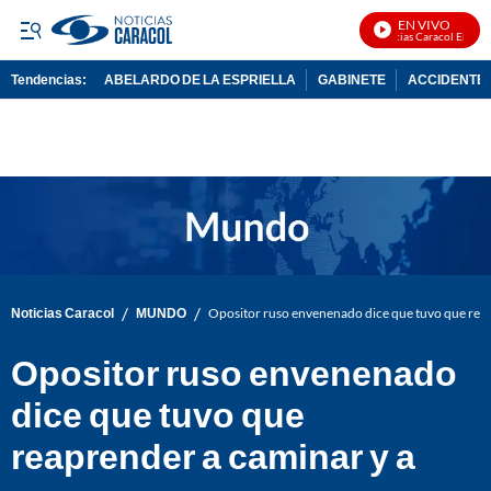
EN VIVO
Noticias Caracol En Vivo
Tendencias:
ABELARDO DE LA ESPRIELLA
GABINETE
ACCIDENTE 
PUBLICIDAD
/
/
Noticias Caracol
MUNDO
Opositor ruso envenenado dice que tuvo que reap
Opositor ruso envenenado
dice que tuvo que
reaprender a caminar y a