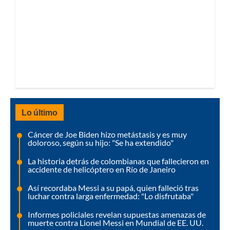
Lo último
Cáncer de Joe Biden hizo metástasis y es muy
doloroso, según su hijo: "Se ha extendido"
La historia detrás de colombianas que fallecieron en
accidente de helicóptero en Río de Janeiro
Así recordaba Messi a su papá, quien falleció tras
luchar contra larga enfermedad: "Lo disfrutaba"
Informes policiales revelan supuestas amenazas de
muerte contra Lionel Messi en Mundial de EE. UU.