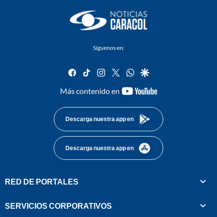
Síguenos en:
facebook
tiktok
instagram
twitter
whatsapp
google
youtube-
Más contenido en
footer
Descarga nuestra app en
Descarga nuestra app en
RED DE PORTALES
SERVICIOS CORPORATIVOS