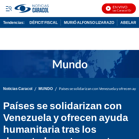
EN VIVO
Noticias Caracol En Vivo
Tendencias:
DÉFICIT FISCAL
MURIÓ ALFONSO LIZARAZO
ABELARDO
PUBLICIDAD
/
/
Noticias Caracol
MUNDO
Países se solidarizan con Venezuela y ofrecen ay
Países se solidarizan con
Venezuela y ofrecen ayuda
humanitaria tras los