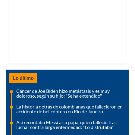
Lo último
Cáncer de Joe Biden hizo metástasis y es muy
doloroso, según su hijo: "Se ha extendido"
La historia detrás de colombianas que fallecieron en
accidente de helicóptero en Río de Janeiro
Así recordaba Messi a su papá, quien falleció tras
luchar contra larga enfermedad: "Lo disfrutaba"