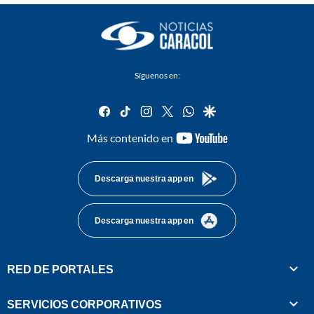
Síguenos en:
facebook
tiktok
instagram
twitter
whatsapp
google
youtube-
Más contenido en
footer
Descarga nuestra app en
Descarga nuestra app en
RED DE PORTALES
SERVICIOS CORPORATIVOS