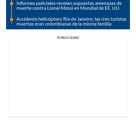
Informes policiales revelan supuestas amenazas de
muerte contra Lionel Messi en Mundial de EE. UU.
Accidente helicóptero Río de Janeiro: las tres turistas
muertas eran colombianas de la misma familia
PUBLICIDAD