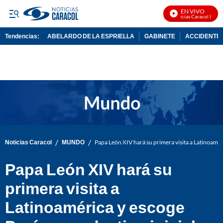
EN VIVO
Noticias Caracol En Viv
Tendencias:
ABELARDO DE LA ESPRIELLA
GABINETE
ACCIDENTE 
PUBLICIDAD
/
/
Noticias Caracol
MUNDO
Papa León XIV hará su primera visita a Latinoamér
Papa León XIV hará su
primera visita a
Latinoamérica y escoge