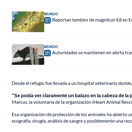
MUNDO
Reportan temblor de magnitud 4,8 en Ec
MUNDO
Autoridades se mantienen en alerta tra
Desde el refugio fue llevada a un hospital veterinario donde,
"Se podía ver claramente un balazo en la cabeza de la 
Marcus, la voluntaria de la organización iHeart Animal Rescu
Esa organización de protección de los animales ha abierto u
ecografía, cirugía, análisis de sangre y posiblemente una re