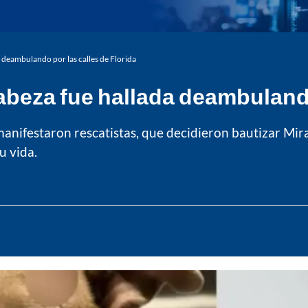
a deambulando por las calles de Florida
cabeza fue hallada deambulando
anifestaron rescatistas, que decidieron bautizar Mira
u vida.