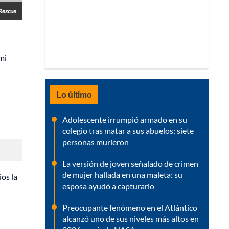
 Rescue
mi
Lo último
Adolescente irrumpió armado en su
colegio tras matar a sus abuelos: siete
personas murieron
La versión de joven señalado de crimen
de mujer hallada en una maleta: su
ios la
esposa ayudó a capturarlo
Preocupante fenómeno en el Atlántico
alcanzó uno de sus niveles más altos en