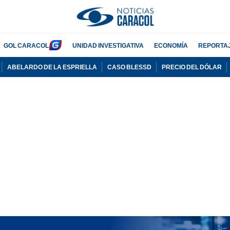
GOL CARACOL
UNIDAD INVESTIGATIVA
ECONOMÍA
REPORTA
ABELARDO DE LA ESPRIELLA
CASO BLESSD
PRECIO DEL DÓLAR
PUBLICIDAD