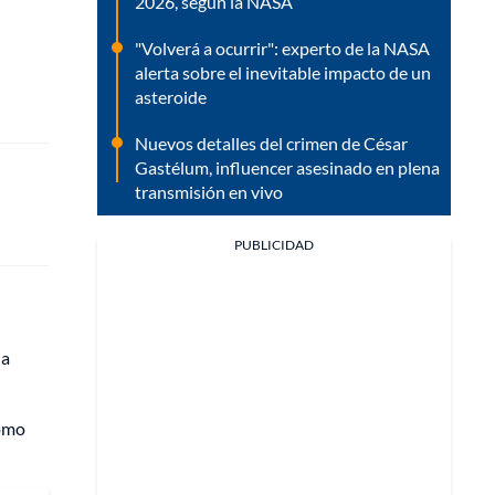
2026, según la NASA
"Volverá a ocurrir": experto de la NASA
alerta sobre el inevitable impacto de un
asteroide
Nuevos detalles del crimen de César
Gastélum, influencer asesinado en plena
transmisión en vivo
PUBLICIDAD
na
como