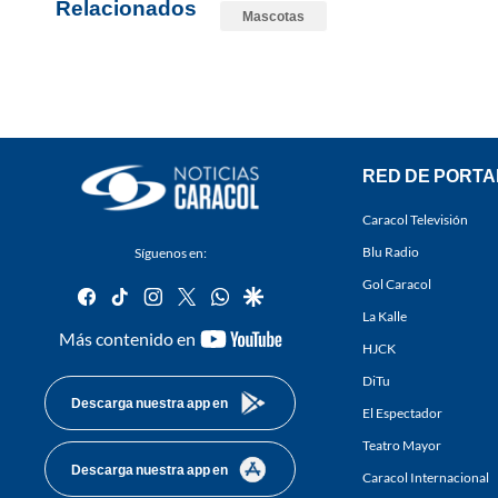
Relacionados
Mascotas
RED DE PORTA
Caracol Televisión
Blu Radio
Síguenos en:
Gol Caracol
facebook
tiktok
instagram
twitter
whatsapp
google
La Kalle
youtube-
Más contenido en
HJCK
footer
DiTu
Descarga nuestra app en
El Espectador
Teatro Mayor
Descarga nuestra app en
Caracol Internacional