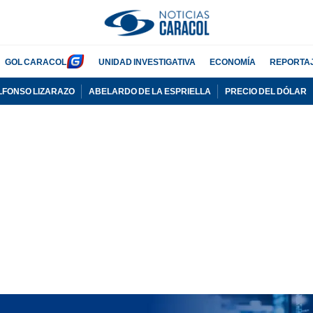
GOL CARACOL
UNIDAD INVESTIGATIVA
ECONOMÍA
REPORTA
LFONSO LIZARAZO
ABELARDO DE LA ESPRIELLA
PRECIO DEL DÓLAR
PUBLICIDAD