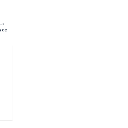
 a
s de