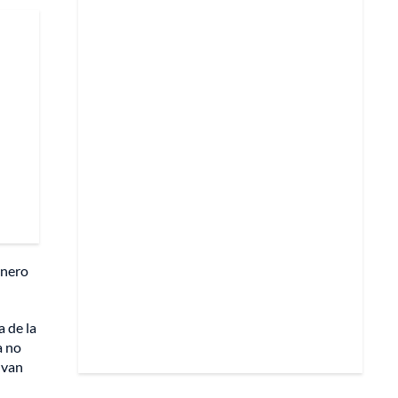
énero
 de la
a no
 van