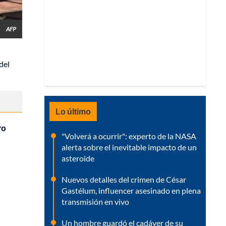
AFP
del
Lo último
ro
"Volverá a ocurrir": experto de la NASA
alerta sobre el inevitable impacto de un
asteroide
Nuevos detalles del crimen de César
Gastélum, influencer asesinado en plena
transmisión en vivo
Un hombre guardó el cadáver de su