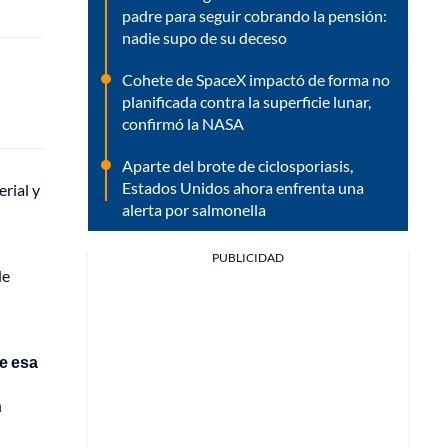
padre para seguir cobrando la pensión:
nadie supo de su deceso
Cohete de SpaceX impactó de forma no
planificada contra la superficie lunar,
confirmó la NASA
Aparte del brote de ciclosporiasis,
Estados Unidos ahora enfrenta una
rial y
alerta por salmonella
PUBLICIDAD
de
ue esa
n