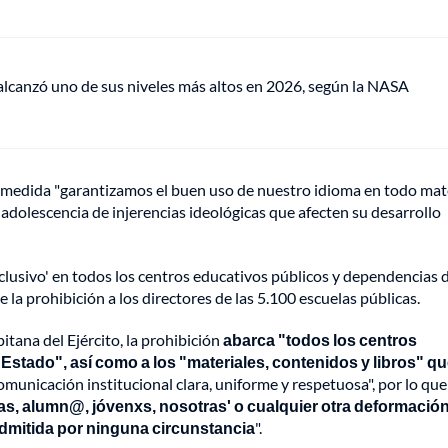
lcanzó uno de sus niveles más altos en 2026, según la NASA
a medida "garantizamos el buen uso de nuestro idioma en todo mate
 adolescencia de injerencias ideológicas que afecten su desarrollo
inclusivo' en todos los centros educativos públicos y dependencias 
e la prohibición a los directores de las 5.100 escuelas públicas.
ana del Ejército, la prohibición
abarca "todos los centros
Estado", así como a los "materiales, contenidos y libros" q
comunicación institucional clara, uniforme y respetuosa", por lo que
as, alumn@, jóvenxs, nosotras' o cualquier otra deformació
 admitida por ninguna circunstancia
".