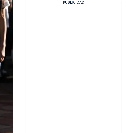
PUBLICIDAD
X
Whatsapp
Copiar enlace
Telegram
LinkedIn