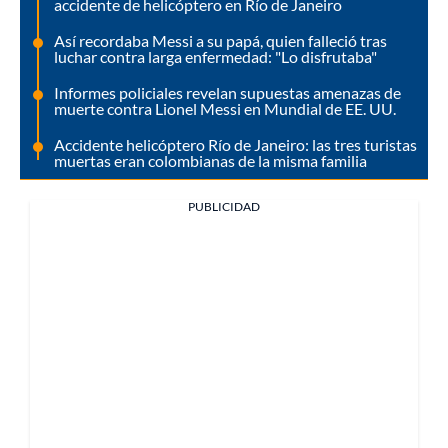
accidente de helicóptero en Río de Janeiro
Así recordaba Messi a su papá, quien falleció tras
luchar contra larga enfermedad: "Lo disfrutaba"
Informes policiales revelan supuestas amenazas de
muerte contra Lionel Messi en Mundial de EE. UU.
Accidente helicóptero Río de Janeiro: las tres turistas
muertas eran colombianas de la misma familia
PUBLICIDAD