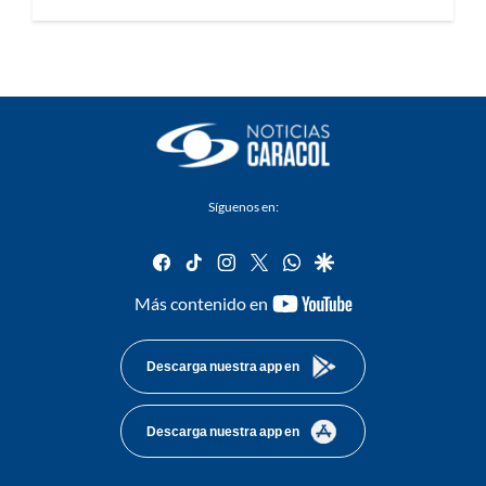
Síguenos en:
facebook
tiktok
instagram
twitter
whatsapp
google
youtube-
Más contenido en
footer
Descarga nuestra app en
Descarga nuestra app en