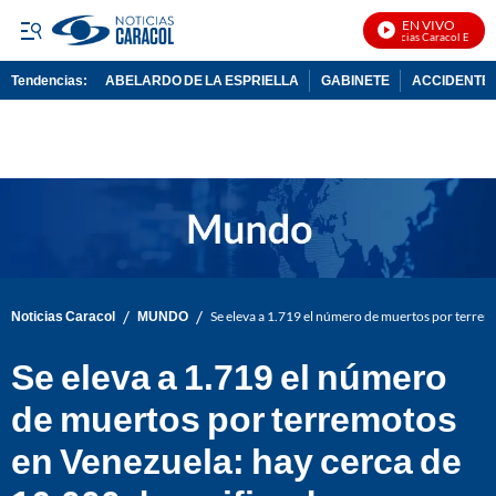
EN VIVO
Noticias Caracol En Vivo
Tendencias:
ABELARDO DE LA ESPRIELLA
GABINETE
ACCIDENTE 
PUBLICIDAD
/
/
Noticias Caracol
MUNDO
Se eleva a 1.719 el número de muertos por terre
Se eleva a 1.719 el número
de muertos por terremotos
en Venezuela: hay cerca de