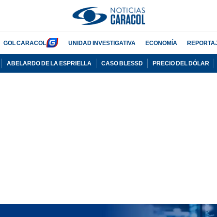
GOL CARACOL
UNIDAD INVESTIGATIVA
ECONOMÍA
REPORTA
ABELARDO DE LA ESPRIELLA
CASO BLESSD
PRECIO DEL DÓLAR
PUBLICIDAD