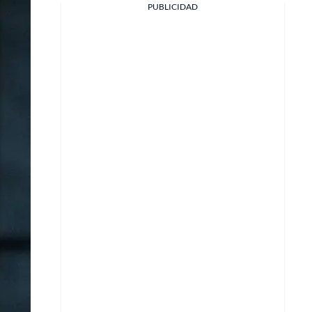
PUBLICIDAD
Facebook
X
Whatsapp
Copiar enlace
Telegram
LinkedIn