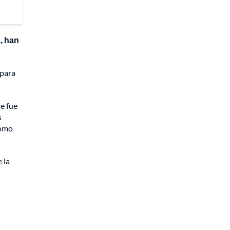
, han
 para
e fue
s
cómo
 la