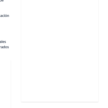
iación
ales
orados