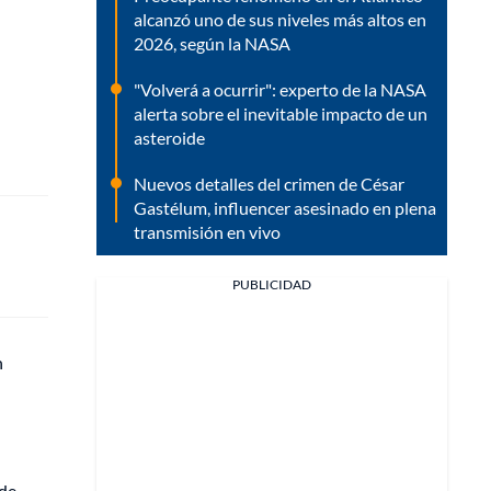
alcanzó uno de sus niveles más altos en
2026, según la NASA
"Volverá a ocurrir": experto de la NASA
alerta sobre el inevitable impacto de un
asteroide
Nuevos detalles del crimen de César
Gastélum, influencer asesinado en plena
transmisión en vivo
PUBLICIDAD
n
 de