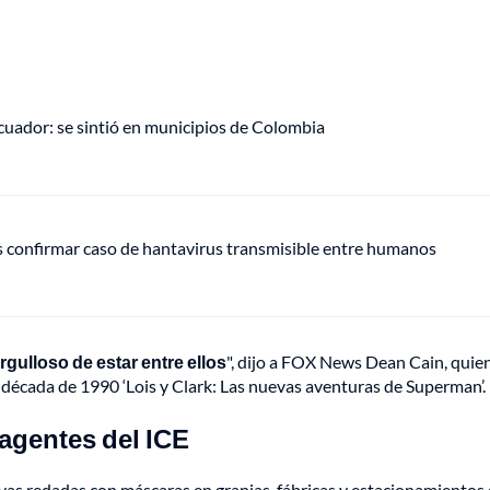
uador: se sintió en municipios de Colombia
s confirmar caso de hantavirus transmisible entre humanos
gulloso de estar entre ellos
", dijo a FOX News Dean Cain, quie
a década de 1990 ‘Lois y Clark: Las nuevas aventuras de Superman’.
 agentes del ICE
isivas redadas con máscaras en granjas, fábricas y estacionamientos