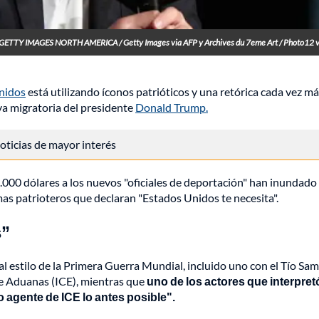
/ GETTY IMAGES NORTH AMERICA / Getty Images via AFP y Archives du 7eme Art / Photo12 
nidos
está utilizando íconos patrióticos y una retórica cada vez m
va migratoria del presidente
Donald Trump.
 noticias de mayor interés
000 dólares a los nuevos "oficiales de deportación" han inundado 
as patrioteros que declaran "Estados Unidos te necesita".
s”
l estilo de la Primera Guerra Mundial, incluido uno con el Tío Sa
de Aduanas (ICE), mientras que
uno de los actores que interpret
agente de ICE lo antes posible".