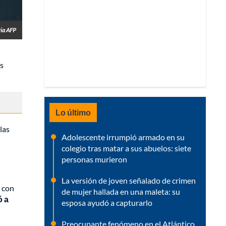
via AFP
ás
Lo último
las
Adolescente irrumpió armado en su
colegio tras matar a sus abuelos: siete
personas murieron
La versión de joven señalado de crimen
m con
de mujer hallada en una maleta: su
ó a
esposa ayudó a capturarlo
Preocupante fenómeno en el Atlántico