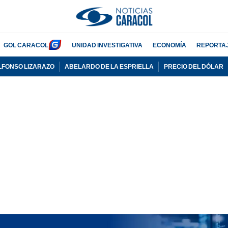
GOL CARACOL
UNIDAD INVESTIGATIVA
ECONOMÍA
REPORTA
LFONSO LIZARAZO
ABELARDO DE LA ESPRIELLA
PRECIO DEL DÓLAR
PUBLICIDAD