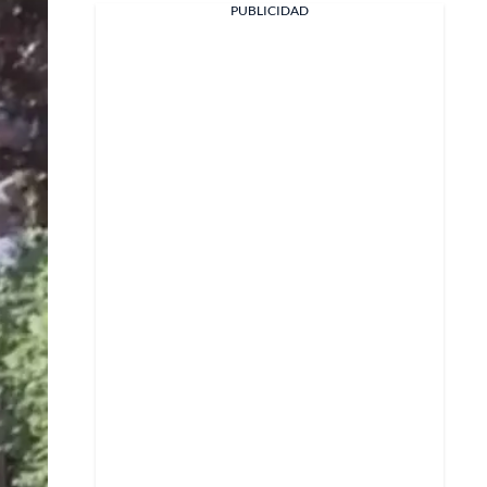
PUBLICIDAD
Facebook
X
Whatsapp
Copiar enlace
Telegram
LinkedIn