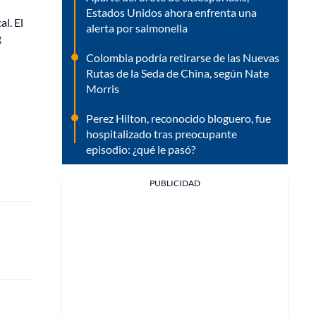
Estados Unidos ahora enfrenta una
l. El
alerta por salmonella
g
Colombia podría retirarse de las Nuevas
Rutas de la Seda de China, según Nate
Morris
Perez Hilton, reconocido bloguero, fue
hospitalizado tras preocupante
episodio: ¿qué le pasó?
PUBLICIDAD