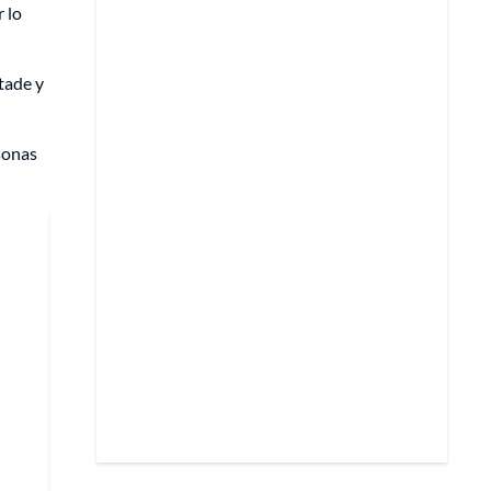
r lo
tade y
sonas