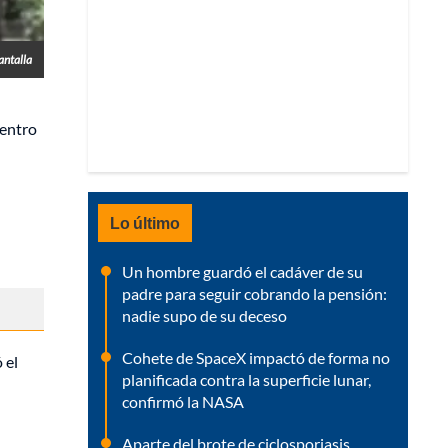
antalla
centro
Lo último
Un hombre guardó el cadáver de su
padre para seguir cobrando la pensión:
nadie supo de su deceso
Cohete de SpaceX impactó de forma no
ó el
planificada contra la superficie lunar,
confirmó la NASA
Aparte del brote de ciclosporiasis,