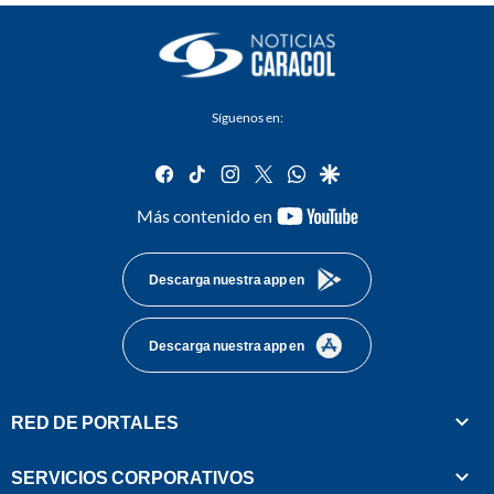
Síguenos en:
facebook
tiktok
instagram
twitter
whatsapp
google
youtube-
Más contenido en
footer
Descarga nuestra app en
Descarga nuestra app en
RED DE PORTALES
SERVICIOS CORPORATIVOS