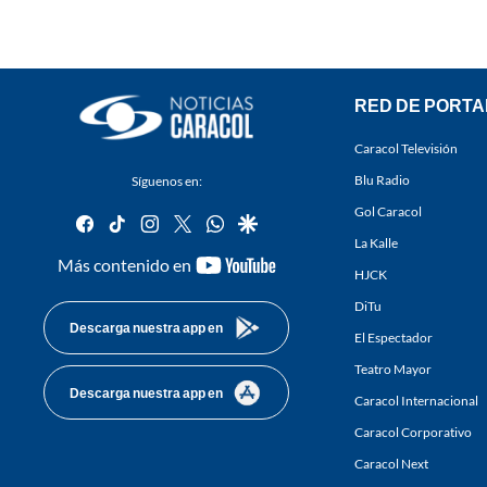
RED DE PORTA
Caracol Televisión
Blu Radio
Síguenos en:
Gol Caracol
facebook
tiktok
instagram
twitter
whatsapp
google
La Kalle
youtube-
Más contenido en
HJCK
footer
DiTu
Descarga nuestra app en
El Espectador
Teatro Mayor
Descarga nuestra app en
Caracol Internacional
Caracol Corporativo
Caracol Next