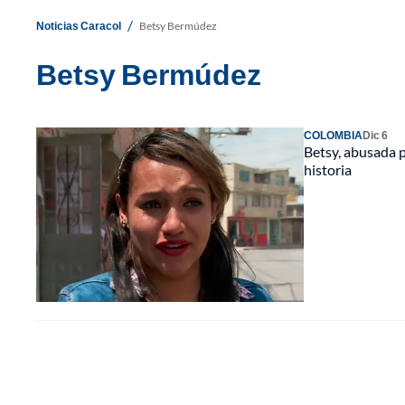
/
Noticias Caracol
Betsy Bermúdez
Betsy Bermúdez
COLOMBIA
Dic 6
Betsy, abusada p
historia