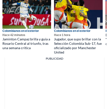
Colombianos en el exterior
Colombianos en el exterior
E
De
Hace 42 minutos
Hace 1 hora
Jaminton Campaz brilla y guía a
Jugador, que supo brillar con la
“f
Rosario Central al triunfo, tras
Selección Colombia Sub-17, fue
de
una semana crítica
oficializado por Manchester
United
PUBLICIDAD