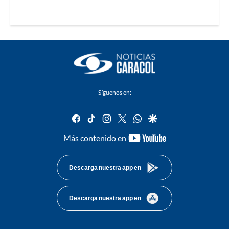
Síguenos en:
facebook
tiktok
instagram
twitter
whatsapp
google
youtube-
Más contenido en
footer
Descarga nuestra app en
Descarga nuestra app en