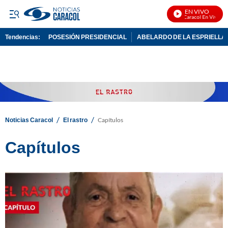
EN VIVO
Noticias Caracol En Vivo
Tendencias:
POSESIÓN PRESIDENCIAL
ABELARDO DE LA ESPRIELLA
PUBLICIDAD
/
/
Noticias Caracol
El rastro
Capítulos
Capítulos