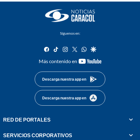
Síguenos en:
facebook
tiktok
instagram
twitter
whatsapp
google
youtube-
Más contenido en
footer
Descarga nuestra app en
Descarga nuestra app en
RED DE PORTALES
SERVICIOS CORPORATIVOS