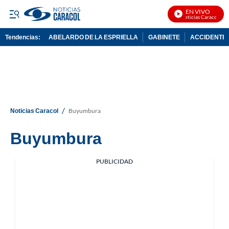
EN VIVO
Noticias Caracol En 
Tendencias:
ABELARDO DE LA ESPRIELLA
GABINETE
ACCIDENTE 
PUBLICIDAD
/
Noticias Caracol
Buyumbura
Buyumbura
PUBLICIDAD