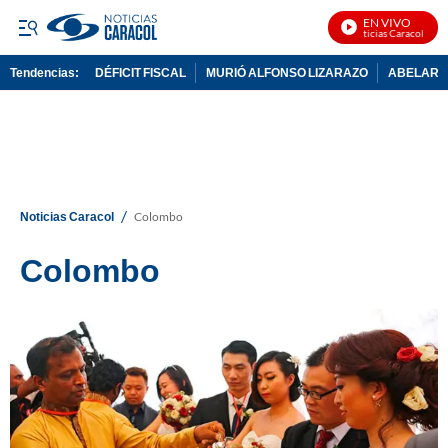
EN VIVO
Noticias Caracol En V
Tendencias:
DÉFICIT FISCAL
MURIÓ ALFONSO LIZARAZO
ABELARDO
PUBLICIDAD
/
Noticias Caracol
Colombo
Colombo