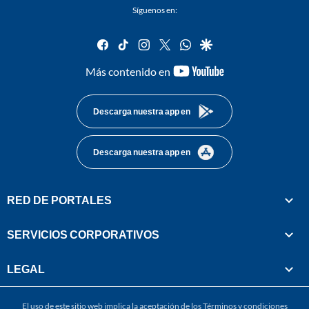
Síguenos en:
facebook
tiktok
instagram
twitter
whatsapp
google
youtube-
Más contenido en
footer
Descarga nuestra app en
Descarga nuestra app en
RED DE PORTALES
SERVICIOS CORPORATIVOS
LEGAL
El uso de este sitio web implica la aceptación de los
Términos y condiciones