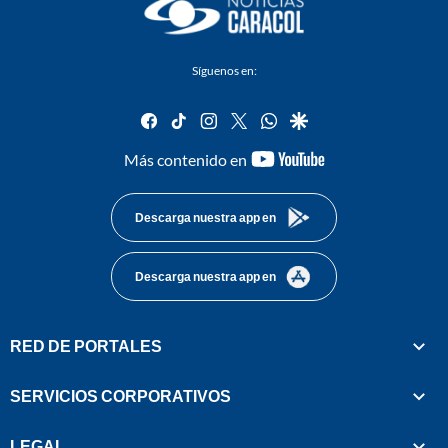
Síguenos en:
facebook
tiktok
instagram
twitter
whatsapp
google
youtube-
Más contenido en
footer
Descarga nuestra app en
Descarga nuestra app en
RED DE PORTALES
SERVICIOS CORPORATIVOS
LEGAL