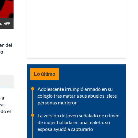
o.
AFP
en del
do
Lo último
Adolescente irrumpió armado en su
colegio tras matar a sus abuelos: siete
 a
personas murieron
zas
odo el
La versión de joven señalado de crimen
de mujer hallada en una maleta: su
esposa ayudó a capturarlo