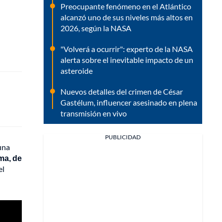
Preocupante fenómeno en el Atlántico
alcanzó uno de sus niveles más altos en
2026, según la NASA
"Volverá a ocurrir": experto de la NASA
alerta sobre el inevitable impacto de un
asteroide
Nuevos detalles del crimen de César
Gastélum, influencer asesinado en plena
transmisión en vivo
PUBLICIDAD
una
ma, de
el