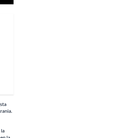
ista
rania.
 la
en la