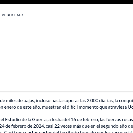
PUBLICIDAD
e miles de bajas, incluso hasta superar las 2.000 diarias, la conqu
n enero de este año, muestran el difícil momento que atraviesa Uc
 Estudio de la Guerra, a fecha del 16 de febrero, las fuerzas rusas
4 de febrero de 2024, casi 22 veces más que en el segundo año de
Casi tres cuartas partes del territorio tomado por los rusos está 