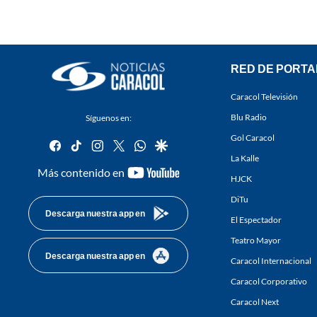
RED DE PORTA
Caracol Televisión
Blu Radio
Síguenos en:
Gol Caracol
facebook
tiktok
instagram
twitter
whatsapp
google
La Kalle
youtube-
Más contenido en
HJCK
footer
DiTu
Descarga nuestra app en
El Espectador
Teatro Mayor
Descarga nuestra app en
Caracol Internacional
Caracol Corporativo
Caracol Next