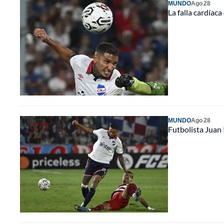
MUNDO
Ago 28
La falla cardíaca
MUNDO
Ago 28
Futbolista Juan