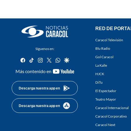
RED DE PORTA
Caracol Televisión
Blu Radio
Síguenos en:
Gol Caracol
facebook
tiktok
instagram
twitter
whatsapp
google
La Kalle
youtube-
Más contenido en
HJCK
footer
DiTu
Descarga nuestra app en
El Espectador
Teatro Mayor
Descarga nuestra app en
Caracol Internacional
Caracol Corporativo
Caracol Next