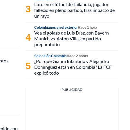
Luto en el fútbol de Tailandia; jugador
falleció en pleno partido, tras impacto de
un rayo
Colombianos en el exterior
Hace 1 hora
Vea el golazo de Luis Díaz, con Bayern
Múnich vs. Aston Villa, en partido
preparatorio
Selección Colombia
Hace 2 horas
antos
¿Por qué Gianni Infantino y Alejandro
Domínguez están en Colombia? La FCF
explicó todo
PUBLICIDAD
enido con