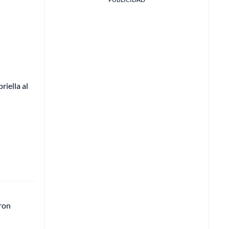
riella al
eron