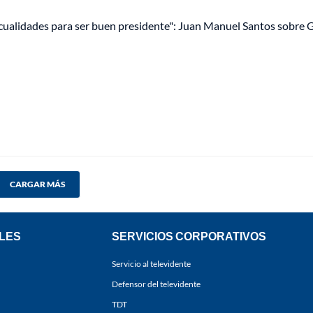
s cualidades para ser buen presidente": Juan Manuel Santos sobre
CARGAR MÁS
LES
SERVICIOS CORPORATIVOS
Servicio al televidente
Defensor del televidente
TDT