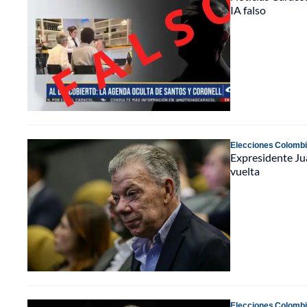
IA falso
Elecciones Colomb
Expresidente Ju
vuelta
Elecciones Colomb