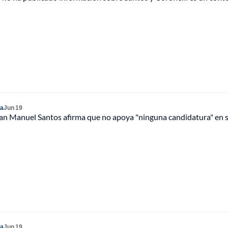
ia
Jun 19
an Manuel Santos afirma que no apoya "ninguna candidatura" en
ia
Jun 19