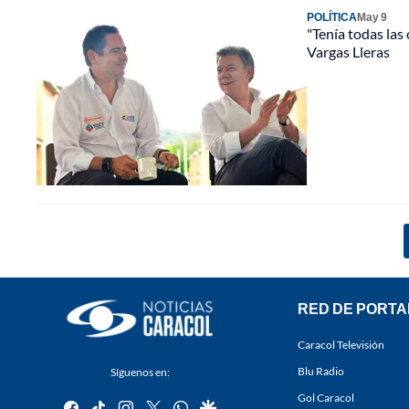
POLÍTICA
May 9
"Tenía todas la
Vargas Lleras
RED DE PORTA
Caracol Televisión
Blu Radio
Síguenos en:
Gol Caracol
facebook
tiktok
instagram
twitter
whatsapp
google