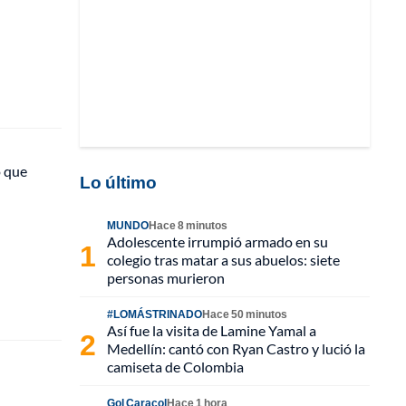
ó que
Lo último
MUNDO
Hace 8 minutos
Adolescente irrumpió armado en su
colegio tras matar a sus abuelos: siete
personas murieron
#LOMÁSTRINADO
Hace 50 minutos
Así fue la visita de Lamine Yamal a
Medellín: cantó con Ryan Castro y lució la
camiseta de Colombia
Gol Caracol
Hace 1 hora