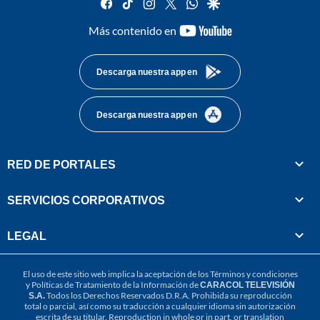
facebook
tiktok
instagram
twitter
whatsapp
google
youtube-
Más contenido en
footer
Descarga nuestra app en
Descarga nuestra app en
RED DE PORTALES
SERVICIOS CORPORATIVOS
LEGAL
El uso de este sitio web implica la aceptación de los
Términos y condiciones
y
Políticas de Tratamiento de la Información
de
CARACOL TELEVISIÓN
S.A.
Todos los Derechos Reservados D.R.A. Prohibida su reproducción
total o parcial, así como su traducción a cualquier idioma sin autorización
escrita de su titular. Reproduction in whole or in part, or translation