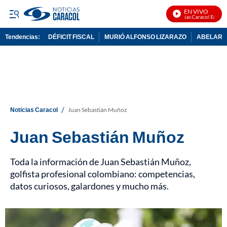
EN VIVO
Noticias Caracol En Vivo
Tendencias:
DÉFICIT FISCAL
MURIÓ ALFONSO LIZARAZO
ABELARDO
PUBLICIDAD
/
Noticias Caracol
Juan Sebastián Muñoz
Juan Sebastián Muñoz
Toda la información de Juan Sebastián Muñoz,
golfista profesional colombiano: competencias,
datos curiosos, galardones y mucho más.