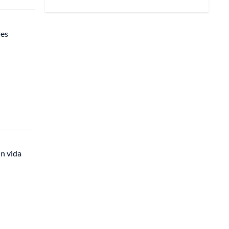
res
in vida