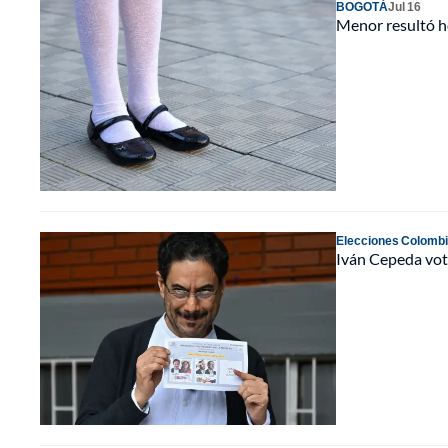
BOGOTÁ
Jul 16
Menor resultó h
Elecciones Colomb
Iván Cepeda votó