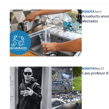
BOGOTÁ
Jun 1
Acueducto anunci
afectados
BOGOTÁ
May 27
Caso profesor Ke