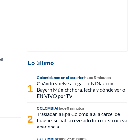
en
Lo último
Colombianos en el exterior
Hace 5 minutos
Cuándo vuelve a jugar Luis Díaz con
Bayern Múnich; hora, fecha y dónde verlo
EN VIVO por TV
COLOMBIA
Hace 9 minutos
Trasladan a Epa Colombia a la cárcel de
Ibagué: se había revelado foto de su nueva
apariencia
COLOMBIA
Hace 25 minutos