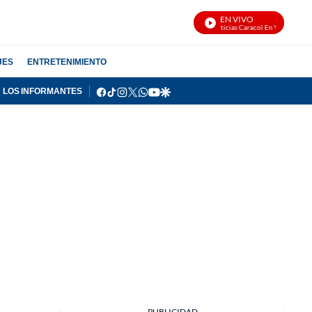
EN VIVO
Noticias Caracol En Vivo
JES
ENTRETENIMIENTO
facebook
tiktok
instagram
twitter
whatsapp
youtube
google
LOS INFORMANTES
PUBLICIDAD