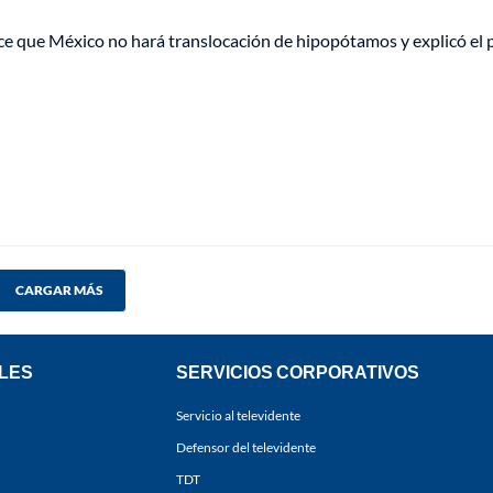
e que México no hará translocación de hipopótamos y explicó el
CARGAR MÁS
LES
SERVICIOS CORPORATIVOS
Servicio al televidente
Defensor del televidente
TDT