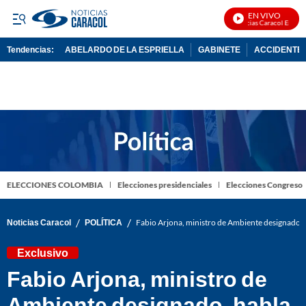
EN VIVO
Noticias Caracol En Vivo
Tendencias:
ABELARDO DE LA ESPRIELLA
GABINETE
ACCIDENTE 
PUBLICIDAD
ELECCIONES COLOMBIA
Elecciones presidenciales
Elecciones Congreso
/
/
Noticias Caracol
POLÍTICA
Fabio Arjona, ministro de Ambiente designado, ha
Exclusivo
Fabio Arjona, ministro de
Ambiente designado, habla