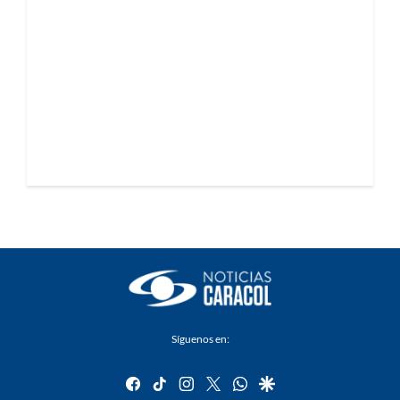
Síguenos en:
facebook
tiktok
instagram
twitter
whatsapp
google