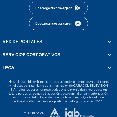
Descarga nuestra app en
Descarga nuestra app en
RED DE PORTALES
SERVICIOS CORPORATIVOS
LEGAL
El uso de este sitio web implica la aceptación de los
Términos y condiciones
y
Políticas de Tratamiento de la Información
de
CARACOL TELEVISIÓN
S.A.
Todos los Derechos Reservados D.R.A. Prohibida su reproducción
total o parcial, así como su traducción a cualquier idioma sin autorización
escrita de su titular. Reproduction in whole or in part, or translation
without written permission is prohibited. All rights reserved 2025.
MIEMBRO DE: