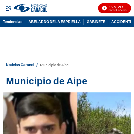
EN VIVO
Noticias Caracol En Vivo
Tendencias:
ABELARDO DE LA ESPRIELLA
GABINETE
ACCIDENTE 
PUBLICIDAD
/
Noticias Caracol
Municipio de Aipe
Municipio de Aipe