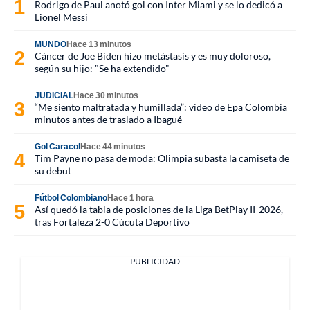
Rodrigo de Paul anotó gol con Inter Miami y se lo dedicó a
Lionel Messi
MUNDO
Hace 13 minutos
Cáncer de Joe Biden hizo metástasis y es muy doloroso,
según su hijo: "Se ha extendido"
JUDICIAL
Hace 30 minutos
“Me siento maltratada y humillada”: video de Epa Colombia
minutos antes de traslado a Ibagué
Gol Caracol
Hace 44 minutos
Tim Payne no pasa de moda: Olimpia subasta la camiseta de
su debut
Fútbol Colombiano
Hace 1 hora
Así quedó la tabla de posiciones de la Liga BetPlay II-2026,
tras Fortaleza 2-0 Cúcuta Deportivo
PUBLICIDAD