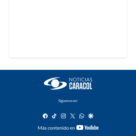
Síguenos en:
facebook
tiktok
instagram
twitter
whatsapp
google
youtube-
Más contenido en
footer