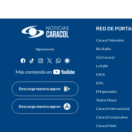
RED DE PORTA
Caracol Televisión
Blu Radio
Síguenos en:
Gol Caracol
facebook
tiktok
instagram
twitter
whatsapp
google
La Kalle
youtube-
Más contenido en
HJCK
footer
DiTu
Descarga nuestra app en
El Espectador
Teatro Mayor
Descarga nuestra app en
Caracol Internacional
Caracol Corporativo
Caracol Next