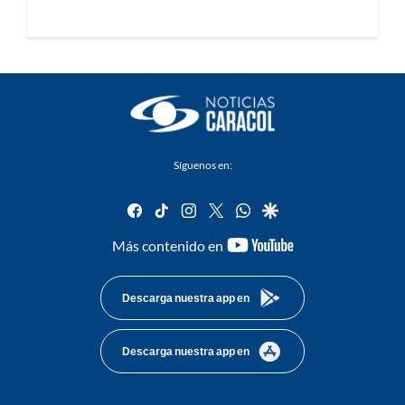
Síguenos en:
facebook
tiktok
instagram
twitter
whatsapp
google
youtube-
Más contenido en
footer
Descarga nuestra app en
Descarga nuestra app en