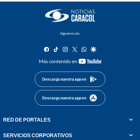
Síguenos en:
facebook
tiktok
instagram
twitter
whatsapp
google
youtube-
Más contenido en
footer
Descarga nuestra app en
Descarga nuestra app en
RED DE PORTALES
SERVICIOS CORPORATIVOS