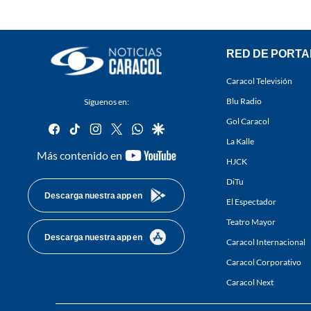
RED DE PORTA
Caracol Televisión
Blu Radio
Síguenos en:
Gol Caracol
facebook
tiktok
instagram
twitter
whatsapp
google
La Kalle
youtube-
Más contenido en
HJCK
footer
DiTu
Descarga nuestra app en
El Espectador
Teatro Mayor
Descarga nuestra app en
Caracol Internacional
Caracol Corporativo
Caracol Next