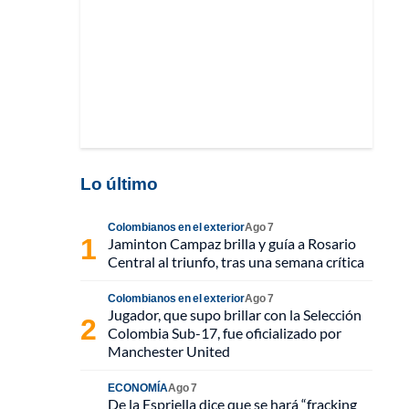
Lo último
Colombianos en el exterior
Ago 7
Jaminton Campaz brilla y guía a Rosario
Central al triunfo, tras una semana crítica
Colombianos en el exterior
Ago 7
Jugador, que supo brillar con la Selección
Colombia Sub-17, fue oficializado por
Manchester United
ECONOMÍA
Ago 7
De la Espriella dice que se hará “fracking